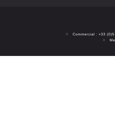
✻
Commercial : +33 (0)5
✻
Mes