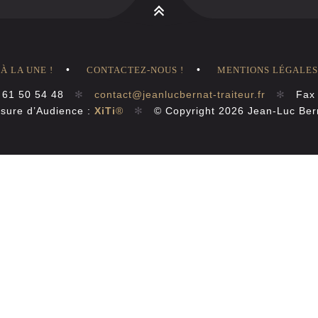
À LA UNE !
CONTACTEZ-NOUS !
MENTIONS LÉGALES
 61 50 54 48
✻
contact@jeanlucbernat-traiteur.fr
✻
Fax 
ure d’Audience :
XiTi
®
✻
© Copyright 2026 Jean-Luc Be