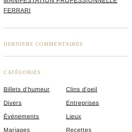
MANIFESTATION PROFESSIONNELLE
FERRARI
DERNIERS COMMENTAIRES
CATÉGORIES
Billets d'humeur
Clins d'oeil
s
Divers
Entreprises
Événements
Lieux
Mariages
Recettes