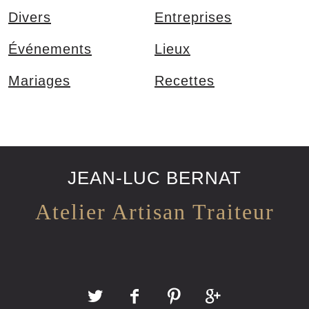
Divers
Entreprises
Événements
Lieux
ses
Mariages
Recettes
JEAN-LUC BERNAT
Atelier Artisan Traiteur