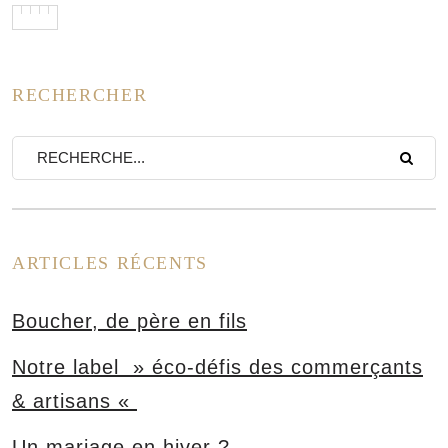
on
RECHERCHER
ARTICLES RÉCENTS
Boucher, de père en fils
Notre label » éco-défis des commerçants
& artisans «
Un mariage en hiver ?