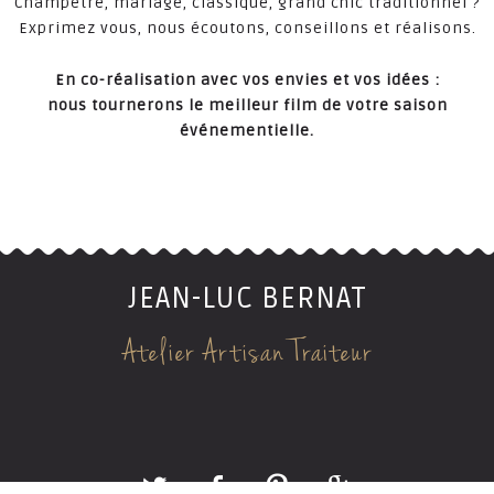
Champêtre, mariage, classique, grand chic traditionnel ?
Exprimez vous, nous écoutons, conseillons et réalisons.
En co-réalisation avec vos envies et vos idées :
nous tournerons le meilleur film de votre saison
événementielle.
JEAN-LUC BERNAT
Atelier Artisan Traiteur
ns