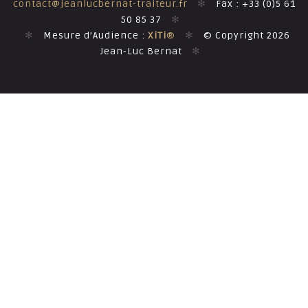
contact@jeanlucbernat-traiteur.fr
✻
Fax : +33 (0)5 61
50 85 37
✻
✻
Mesure d’Audience :
XiTi
®
✻
© Copyright 2026
Jean-Luc Bernat
✻