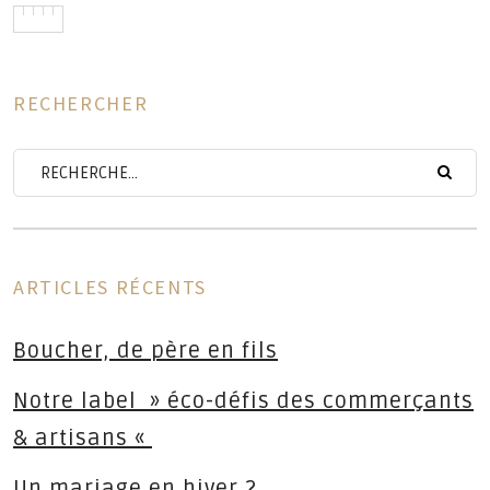
on
RECHERCHER
ARTICLES RÉCENTS
Boucher, de père en fils
Notre label » éco-défis des commerçants
& artisans «
Un mariage en hiver ?