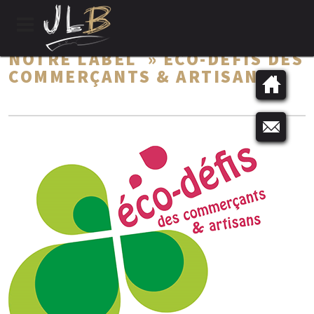
NOTRE LABEL » ÉCO-DÉFIS DES
COMMERÇANTS & ARTISANS «