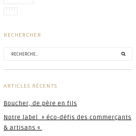
on
RECHERCHER
ARTICLES RÉCENTS
Boucher, de père en fils
Notre label » éco-défis des commerçants
& artisans «