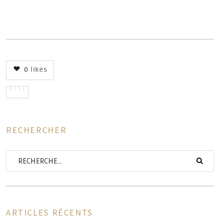
ie
0
likes
d
RECHERCHER
ARTICLES RÉCENTS